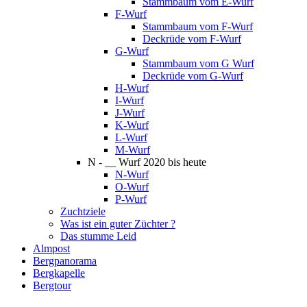
Stammbaum vom E-Wurf
F-Wurf
Stammbaum vom F-Wurf
Deckrüde vom F-Wurf
G-Wurf
Stammbaum vom G Wurf
Deckrüde vom G-Wurf
H-Wurf
I-Wurf
J-Wurf
K-Wurf
L-Wurf
M-Wurf
N - __ Wurf 2020 bis heute
N-Wurf
O-Wurf
P-Wurf
Zuchtziele
Was ist ein guter Züchter ?
Das stumme Leid
Almpost
Bergpanorama
Bergkapelle
Bergtour