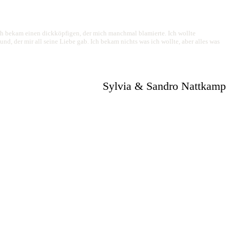
ich bekam einen dickköpfigen, der mich manchmal blamierte. Ich wollte
, der mir all seine Liebe gab. Ich bekam nichts was ich wollte, aber alles was
Sylvia & Sandro Nattkamp