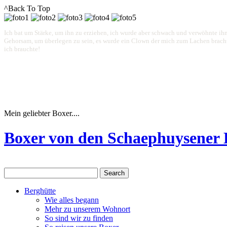
^Back To Top
Ich bat um Stärke, um ihn zu erziehen, ich wurde aber schwach und verwöhnte ihn
Gehorsam, um überlegen zu sein, es wurde ein Clown der mich zum Lachen brachte.
ich brauchte!
Mein geliebter Boxer....
Boxer von den Schaephuysener
Berghütte
Wie alles begann
Mehr zu unserem Wohnort
So sind wir zu finden