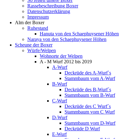
So reisen unsere Boxer
Rassebeschreibung Boxer
Datenschutzerklärung
Impressum
Alm der Boxer
Ruhestand
Hanuta von den Schaephuysener Höhen
Naraya von den Schaephuysener Höhen
Scheune der Boxer
Würfe/Welpen
Wohnorte der Welpen
A - M Wurf 2012 bis 2019
A-Wurf
Deckrüde des A-Wurf`s
Stammbaum vom A-Wurf
B-Wurf
Deckrüde des B-Wurf´s
Stammbaum vom B-Wurf
C-Wurf
Deckrüde des C Wurf´s
Stammbaum vom C Wurf
D-Wurf
Stammbaum vom D-Wurf
Deckrüde D Wurf
E-Wurf