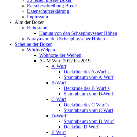
So reisen unsere Boxer
Rassebeschreibung Boxer
Datenschutzerklärung
Impressum
Alm der Boxer
Ruhestand
Hanuta von den Schaephuysener Höhen
Naraya von den Schaephuysener Höhen
Scheune der Boxer
Würfe/Welpen
Wohnorte der Welpen
A - M Wurf 2012 bis 2019
A-Wurf
Deckrüde des A-Wurf`s
Stammbaum vom A-Wurf
B-Wurf
Deckrüde des B-Wurf´s
Stammbaum vom B-Wurf
C-Wurf
Deckrüde des C Wurf´s
Stammbaum vom C Wurf
D-Wurf
Stammbaum vom D-Wurf
Deckrüde D Wurf
E-Wurf