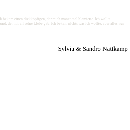
ich bekam einen dickköpfigen, der mich manchmal blamierte. Ich wollte
, der mir all seine Liebe gab. Ich bekam nichts was ich wollte, aber alles was
Sylvia & Sandro Nattkamp