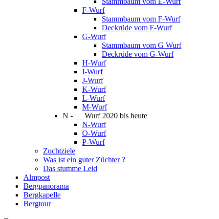
Stammbaum vom E-Wurf
F-Wurf
Stammbaum vom F-Wurf
Deckrüde vom F-Wurf
G-Wurf
Stammbaum vom G Wurf
Deckrüde vom G-Wurf
H-Wurf
I-Wurf
J-Wurf
K-Wurf
L-Wurf
M-Wurf
N - __ Wurf 2020 bis heute
N-Wurf
O-Wurf
P-Wurf
Zuchtziele
Was ist ein guter Züchter ?
Das stumme Leid
Almpost
Bergpanorama
Bergkapelle
Bergtour