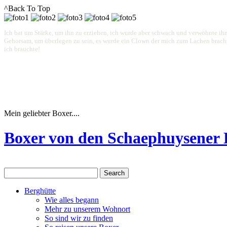
^Back To Top
Ich bat um Stärke, um ihn zu erziehen, ich wurde aber schwach und verwöhnte ihn
Gehorsam, um überlegen zu sein, es wurde ein Clown der mich zum Lachen brachte.
ich brauchte!
Mein geliebter Boxer....
Boxer von den Schaephuysener
Berghütte
Wie alles begann
Mehr zu unserem Wohnort
So sind wir zu finden