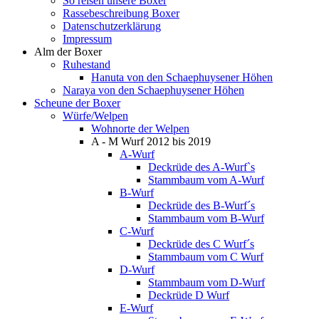
So reisen unsere Boxer
Rassebeschreibung Boxer
Datenschutzerklärung
Impressum
Alm der Boxer
Ruhestand
Hanuta von den Schaephuysener Höhen
Naraya von den Schaephuysener Höhen
Scheune der Boxer
Würfe/Welpen
Wohnorte der Welpen
A - M Wurf 2012 bis 2019
A-Wurf
Deckrüde des A-Wurf`s
Stammbaum vom A-Wurf
B-Wurf
Deckrüde des B-Wurf´s
Stammbaum vom B-Wurf
C-Wurf
Deckrüde des C Wurf´s
Stammbaum vom C Wurf
D-Wurf
Stammbaum vom D-Wurf
Deckrüde D Wurf
E-Wurf