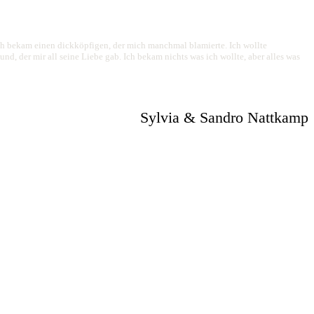
ich bekam einen dickköpfigen, der mich manchmal blamierte. Ich wollte
, der mir all seine Liebe gab. Ich bekam nichts was ich wollte, aber alles was
Sylvia & Sandro Nattkamp