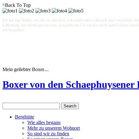
^Back To Top
Ich bat um Stärke, um ihn zu erziehen, ich wurde aber schwach und verwöhnte ihn
Gehorsam, um überlegen zu sein, es wurde ein Clown der mich zum Lachen brachte.
ich brauchte!
Mein geliebter Boxer....
Boxer von den Schaephuysener
Berghütte
Wie alles begann
Mehr zu unserem Wohnort
So sind wir zu finden