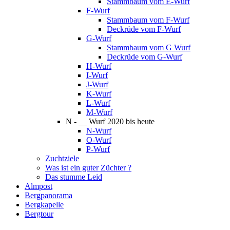
Stammbaum vom E-Wurf
F-Wurf
Stammbaum vom F-Wurf
Deckrüde vom F-Wurf
G-Wurf
Stammbaum vom G Wurf
Deckrüde vom G-Wurf
H-Wurf
I-Wurf
J-Wurf
K-Wurf
L-Wurf
M-Wurf
N - __ Wurf 2020 bis heute
N-Wurf
O-Wurf
P-Wurf
Zuchtziele
Was ist ein guter Züchter ?
Das stumme Leid
Almpost
Bergpanorama
Bergkapelle
Bergtour