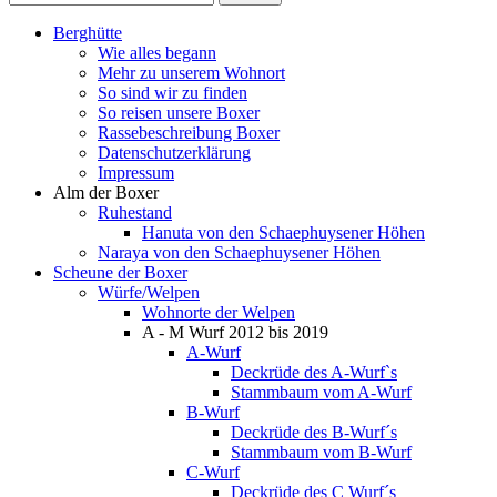
Berghütte
Wie alles begann
Mehr zu unserem Wohnort
So sind wir zu finden
So reisen unsere Boxer
Rassebeschreibung Boxer
Datenschutzerklärung
Impressum
Alm der Boxer
Ruhestand
Hanuta von den Schaephuysener Höhen
Naraya von den Schaephuysener Höhen
Scheune der Boxer
Würfe/Welpen
Wohnorte der Welpen
A - M Wurf 2012 bis 2019
A-Wurf
Deckrüde des A-Wurf`s
Stammbaum vom A-Wurf
B-Wurf
Deckrüde des B-Wurf´s
Stammbaum vom B-Wurf
C-Wurf
Deckrüde des C Wurf´s