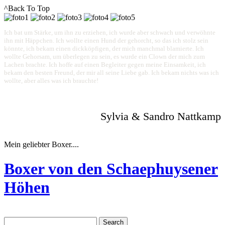
^Back To Top
Ich bat um Stärke, um ihn zu erziehen, ich wurde aber schwach und verwöhnte
ihn mit Häppchen. Ich wollte einen Hund der gehorcht, so das ich stolz sein
könnte, ich bekam einen dickköpfigen, der mich manchmal blamierte. Ich
wollte Gehorsam, um überlegen zu sein, es wurde ein Clown der mich zum
Lachen brachte. Ich hoffe auf einen Begleiter gegen meine Einsamkeit, ich
bekam den besten Freund, der mir all seine Liebe gab. Ich bekam nichts was ich
wollte, aber alles was ich brauchte!
Sylvia & Sandro Nattkamp
Mein geliebter Boxer....
Boxer von den Schaephuysener
Höhen