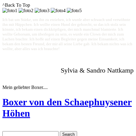
^Back To Top
Ich bat um Stärke, um ihn zu erziehen, ich wurde aber schwach und verwöhnte
ihn mit Häppchen. Ich wollte einen Hund der gehorcht, so das ich stolz sein
könnte, ich bekam einen dickköpfigen, der mich manchmal blamierte. Ich
wollte Gehorsam, um überlegen zu sein, es wurde ein Clown der mich zum
Lachen brachte. Ich hoffe auf einen Begleiter gegen meine Einsamkeit, ich
bekam den besten Freund, der mir all seine Liebe gab. Ich bekam nichts was ich
wollte, aber alles was ich brauchte!
Sylvia & Sandro Nattkamp
Mein geliebter Boxer....
Boxer von den Schaephuysener
Höhen