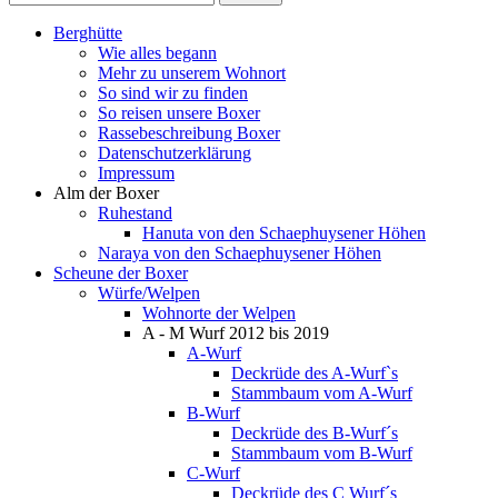
Berghütte
Wie alles begann
Mehr zu unserem Wohnort
So sind wir zu finden
So reisen unsere Boxer
Rassebeschreibung Boxer
Datenschutzerklärung
Impressum
Alm der Boxer
Ruhestand
Hanuta von den Schaephuysener Höhen
Naraya von den Schaephuysener Höhen
Scheune der Boxer
Würfe/Welpen
Wohnorte der Welpen
A - M Wurf 2012 bis 2019
A-Wurf
Deckrüde des A-Wurf`s
Stammbaum vom A-Wurf
B-Wurf
Deckrüde des B-Wurf´s
Stammbaum vom B-Wurf
C-Wurf
Deckrüde des C Wurf´s