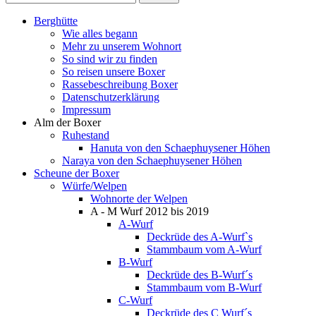
Berghütte
Wie alles begann
Mehr zu unserem Wohnort
So sind wir zu finden
So reisen unsere Boxer
Rassebeschreibung Boxer
Datenschutzerklärung
Impressum
Alm der Boxer
Ruhestand
Hanuta von den Schaephuysener Höhen
Naraya von den Schaephuysener Höhen
Scheune der Boxer
Würfe/Welpen
Wohnorte der Welpen
A - M Wurf 2012 bis 2019
A-Wurf
Deckrüde des A-Wurf`s
Stammbaum vom A-Wurf
B-Wurf
Deckrüde des B-Wurf´s
Stammbaum vom B-Wurf
C-Wurf
Deckrüde des C Wurf´s