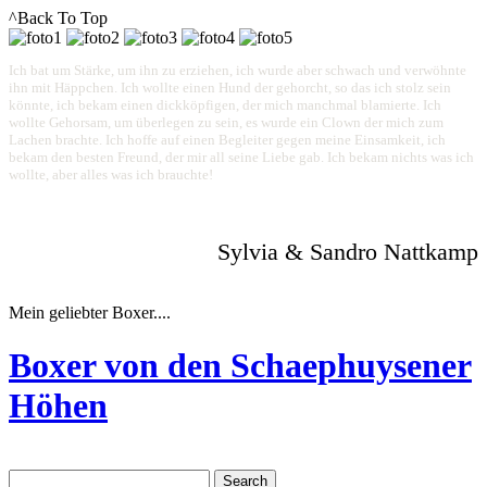
^Back To Top
Ich bat um Stärke, um ihn zu erziehen, ich wurde aber schwach und verwöhnte
ihn mit Häppchen. Ich wollte einen Hund der gehorcht, so das ich stolz sein
könnte, ich bekam einen dickköpfigen, der mich manchmal blamierte. Ich
wollte Gehorsam, um überlegen zu sein, es wurde ein Clown der mich zum
Lachen brachte. Ich hoffe auf einen Begleiter gegen meine Einsamkeit, ich
bekam den besten Freund, der mir all seine Liebe gab. Ich bekam nichts was ich
wollte, aber alles was ich brauchte!
Sylvia & Sandro Nattkamp
Mein geliebter Boxer....
Boxer von den Schaephuysener
Höhen