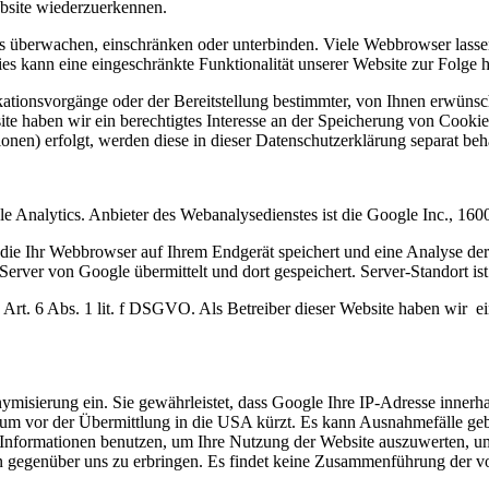
ebsite wiederzuerkennen.
berwachen, einschränken oder unterbinden. Viele Webbrowser lassen 
s kann eine eingeschränkte Funktionalität unserer Website zur Folge 
ionsvorgänge oder der Bereitstellung bestimmter, von Ihnen erwünsch
te haben wir ein berechtigtes Interesse an der Speicherung von Cookies
onen) erfolgt, werden diese in dieser Datenschutzerklärung separat beh
e Analytics. Anbieter des Webanalysedienstes ist die Google Inc., 
 die Ihr Webbrowser auf Ihrem Endgerät speichert und eine Analyse de
erver von Google übermittelt und dort gespeichert. Server-Standort is
rt. 6 Abs. 1 lit. f DSGVO. Als Betreiber dieser Website haben wir ein
misierung ein. Sie gewährleistet, dass Google Ihre IP-Adresse innerh
m vor der Übermittlung in die USA kürzt. Es kann Ausnahmefälle gebe
Informationen benutzen, um Ihre Nutzung der Website auszuwerten, um 
n gegenüber uns zu erbringen. Es findet keine Zusammenführung der v