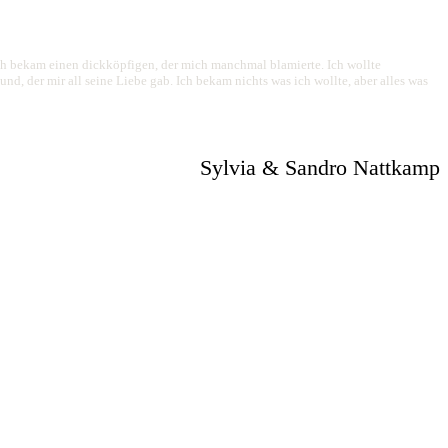
ich bekam einen dickköpfigen, der mich manchmal blamierte. Ich wollte
, der mir all seine Liebe gab. Ich bekam nichts was ich wollte, aber alles was
Sylvia & Sandro Nattkamp