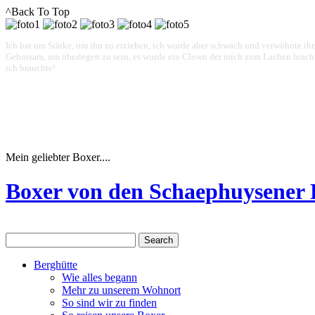
^Back To Top
Ich bat um Stärke, um ihn zu erziehen, ich wurde aber schwach und verwöhnte ihn
Gehorsam, um überlegen zu sein, es wurde ein Clown der mich zum Lachen brachte.
ich brauchte!
Mein geliebter Boxer....
Boxer von den Schaephuysener
Berghütte
Wie alles begann
Mehr zu unserem Wohnort
So sind wir zu finden