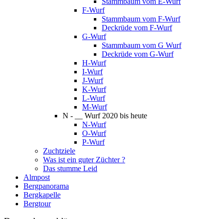
Stammbaum vom E-Wurf
F-Wurf
Stammbaum vom F-Wurf
Deckrüde vom F-Wurf
G-Wurf
Stammbaum vom G Wurf
Deckrüde vom G-Wurf
H-Wurf
I-Wurf
J-Wurf
K-Wurf
L-Wurf
M-Wurf
N - __ Wurf 2020 bis heute
N-Wurf
O-Wurf
P-Wurf
Zuchtziele
Was ist ein guter Züchter ?
Das stumme Leid
Almpost
Bergpanorama
Bergkapelle
Bergtour