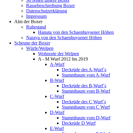
So reisen unsere Boxer
Rassebeschreibung Boxer
Datenschutzerklärung
Impressum
Alm der Boxer
Ruhestand
Hanuta von den Schaephuysener Höhen
Naraya von den Schaephuysener Höhen
Scheune der Boxer
Würfe/Welpen
Wohnorte der Welpen
A - M Wurf 2012 bis 2019
A-Wurf
Deckrüde des A-Wurf`s
Stammbaum vom A-Wurf
B-Wurf
Deckrüde des B-Wurf´s
Stammbaum vom B-Wurf
C-Wurf
Deckrüde des C Wurf´s
Stammbaum vom C Wurf
D-Wurf
Stammbaum vom D-Wurf
Deckrüde D Wurf
E-Wurf